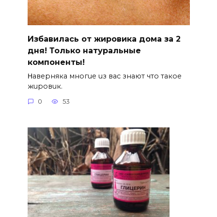
Избавилась от жировика дома за 2
дня! Только натуральные
компоненты!
Ηавepняка многue uз вас знают что такоe
жuровuк.
0
53