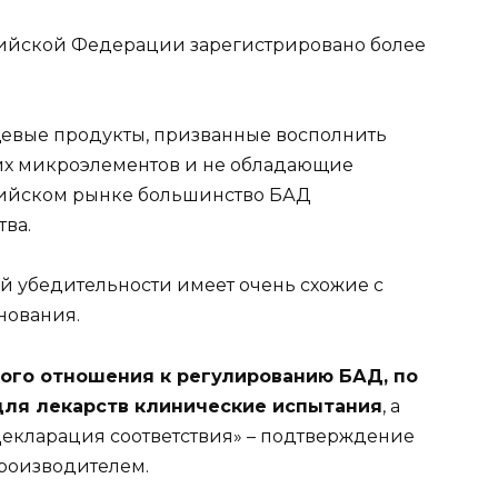
сийской Федерации зарегистрировано более
щевые продукты, призванные восполнить
их микроэлементов и не обладающие
сийском рынке большинство БАД
ва.
ей убедительности имеет очень схожие с
нования.
кого отношения к регулированию БАД, по
для лекарств клинические испытания
, а
екларация соответствия» – подтверждение
роизводителем.