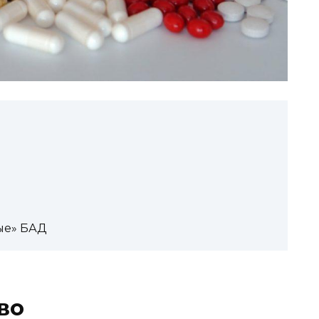
ые» БАД
во