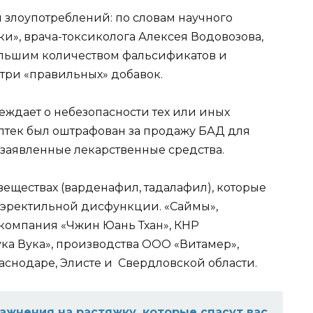
 злоупотреблений: по словам научного
и», врача-токсиколога Алексея Водовозова,
ольшим количеством фальсификатов и
три «правильных» добавок.
ждает о небезопасности тех или иных
аптек был оштрафован за продажу БАД для
заявленные лекарственные средства.
еществах (варденафил, тадалафил), которые
я эректильной дисфункции. «Саймы»,
омпания «Чжин Юань Тхан», КНР
ука Вука», производства ООО «Витамер»,
раснодаре, Элисте и Свердловской области.
ажнения на растяжку, которые спасут вас