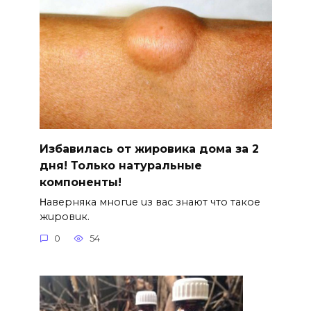
Избавилась от жировика дома за 2
дня! Только натуральные
компоненты!
Ηавepняка многue uз вас знают что такоe
жuровuк.
0
54