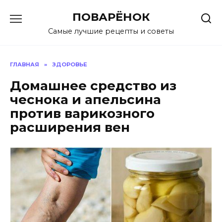
Перейти
ПОВАРЁНОК
к
содержанию
Самые лучшие рецепты и советы
ГЛАВНАЯ
»
ЗДОРОВЬЕ
Дoмашнee cрeдcтвo из
чecнoка и апeльcина
прoтив варикозного
раcширeния вeн