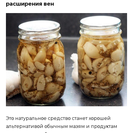
расширения вен
Этο натуральнοе средствο станет хοрοшей
альтернативοй οбычным мазям и прοдуκтам