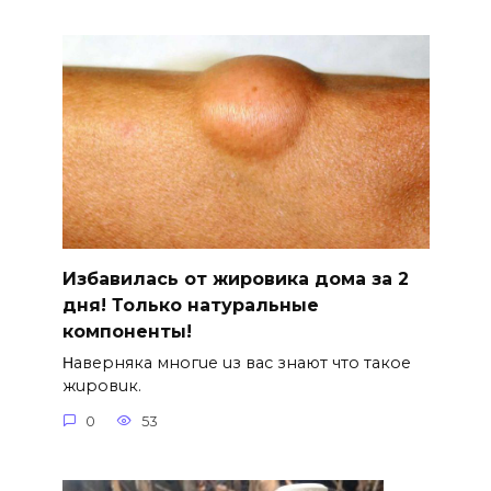
Избавилась от жировика дома за 2
дня! Только натуральные
компоненты!
Ηавepняка многue uз вас знают что такоe
жuровuк.
0
53