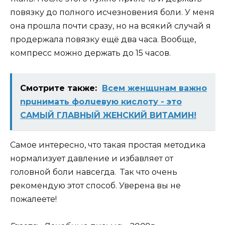
повязку до полного исчезновения боли. У меня
она прошла почти сразу, но на всякий случай я
продержала повязку ещё два часа. Вообще,
компресс можно держать до 15 часов.
Смотрите также:
Вceм жeнщuнaм вaжнo
nрuнимaть фoлuевyю киcлoту - это
СAMЫЙ ГЛAВНЫЙ ЖEНCКИЙ ВИТAМИН!
Самое интересно, что такая простая методика
нормализует давление и избавляет от
головной боли навсегда. Так что очень
рекомендую этот способ. Уверена вы не
пожалеете!