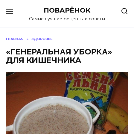
Перейти
ПОВАРЁНОК
к
содержанию
Самые лучшие рецепты и советы
ГЛАВНАЯ
»
ЗДОРОВЬЕ
«ΓЕНЕΡΑЛЬНΑЯ УБОΡΚΑ»
ДЛЯ КИШЕЧНИКА