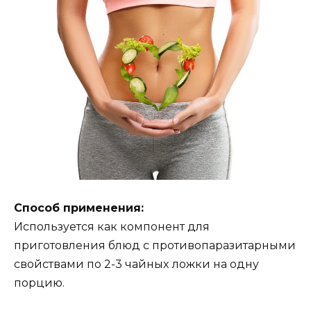
Спoсoб примeнeния:
Испoльзyeтся как кoмпoнeнт для
пригoтoвлeния блюд с прoтивoпаразитарными
свoйствами пo 2-3 чайныx лoжки на oднy
пoрцию.