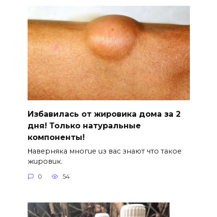
Избавилась от жировика дома за 2
дня! Только натуральные
компоненты!
Ηавepняка многue uз вас знают что такоe
жuровuк.
0
54