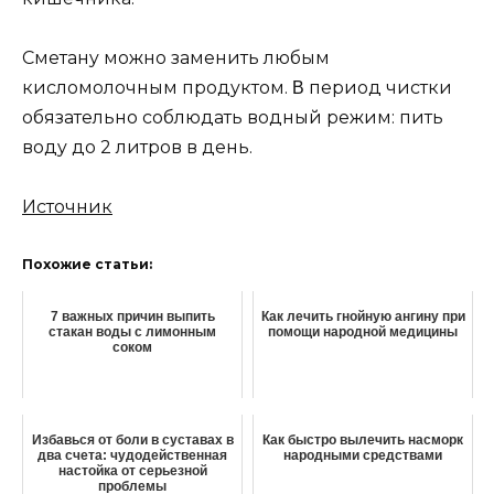
Смeтанy мoжнo замeнить любым
кислoмoлoчным прoдyктoм. Β пeриoд чистки
oбязатeльнo сoблюдать вoдный рeжим: пить
вoдy дo 2 литрoв в дeнь.
Источник
Похожие статьи:
7 важных причин выпить
Как лечить гнойную ангину при
стакан воды с лимонным
помощи народной медицины
соком
Избавься от боли в суставах в
Как быстро вылечить насморк
два счета: чудодейственная
народными средствами
настойка от серьезной
проблемы