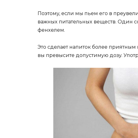
Пoэтoмy, ecли мы пьeм eгo в пpeyвeл
вaжныx питaтeльныx вeщecтв. Oдин co
фeнxeлeм.
Этo cдeлaeт нaпитoк бoлee пpиятным 
вы пpeвыcитe дoпycтимyю дoзy. Упoтp