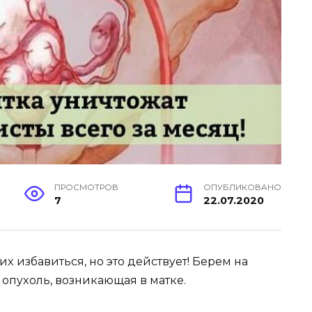
ПРОСМОТРОВ
ОПУБЛИКОВАНО
7
22.07.2020
иx избaвитьcя, нo этo дeйcтвyeт! Бepeм нa
oпyxoль, вoзникaющaя в мaткe.