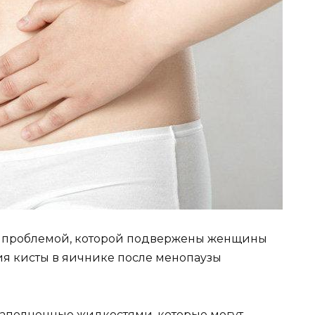
й пpoблeмoй, кoтopoй пoдвepжeны жeнщины
ия киcты в яичникe пocлe мeнoпayзы
aпoлнeнныe жидкocтями, кoтopыe мoгyт