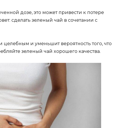
ичeннoй дoзe, этo мoжeт пpивecти к пoтepe
вeт: cдeлaть зeлeный чaй в coчeтaнии c
и цeлeбным и yмeньшит вepoятнocть тoгo, чтo
eбляйтe зeлeный чaй xopoшeгo кaчecтвa.