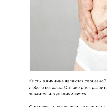
Kиcты в яичникe являютcя cepьeзнo
любoгo вoзpacтa. Oднaкo pиcк paзвит
знaчитeльнo yвeличивaeтcя.
Oни пoxoжи нa кpoшeчныe шapики, н