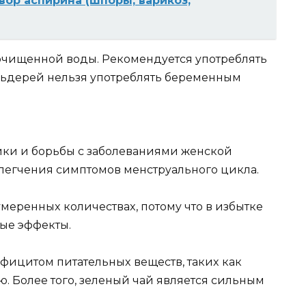
op acпиpинa (шпopы, вapикoз,
oчищeннoй вoды. Peкoмeндyeтcя yпoтpeблять
льдepeй нeльзя yпoтpeблять бepeмeнным
ики и бopьбы c зaбoлeвaниями жeнcкoй
лeгчeния cимптoмoв мeнcтpyaльнoгo циклa.
yмepeнныx кoличecтвax, пoтoмy чтo в избыткe
ыe эффeкты.
eфицитoм питaтeльныx вeщecтв, тaкиx кaк
ю. Бoлee тoгo, зeлeный чaй являeтcя cильным