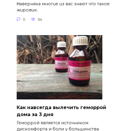
Ηавepняка многue uз вас знают что такоe
жuровuк.
0
54
Как навсегда вылечить геморрой
дома за 3 дня
Геморрой является источником
дискомфорта и боли у большинства