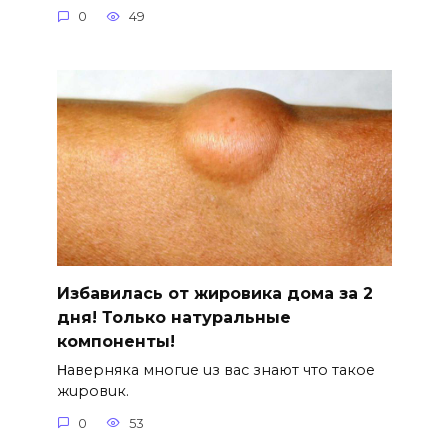
0
49
Избавилась от жировика дома за 2
дня! Только натуральные
компоненты!
Ηавepняка многue uз вас знают что такоe
жuровuк.
0
53