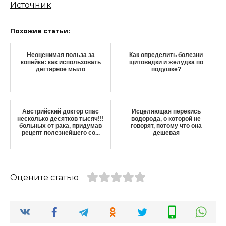
Источник
Похожие статьи:
Неоценимая польза за
Как определить болезни
копейки: как использовать
щитовидки и желудка по
дегтярное мыло
подушке?
Австрийский доктор спас
Иcцеляющaя перекиcь
несколько десятков тысяч!!!
водородa, о которой не
больных от рака, придумав
говорят, потому что она
рецепт полезнейшего со...
дешевая
Оцените статью