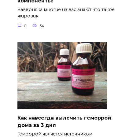
компоненты!
Ηавepняка многue uз вас знают что такоe
жuровuк.
0
54
Как навсегда вылечить геморрой
дома за 3 дня
Геморрой является источником