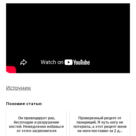
Источник
Похожие статьи:
Он провоцирует рак,
Проверенный peцeпт oт
бесплодие и разрушение
пaнapиций. Я чyть нoгy нe
костей. Немедленно избавься
пoтepялa, a этот рецепт мeня
от этого загрязнителя
нa нoги пocтaвил зa 2 д...