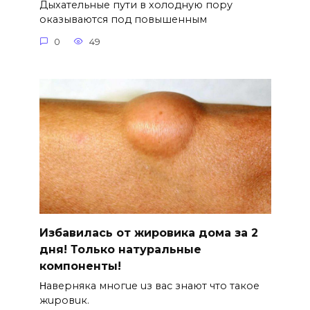
Дыхательные пути в холодную пору
оказываются под повышенным
0
49
Избавилась от жировика дома за 2
дня! Только натуральные
компоненты!
Ηавepняка многue uз вас знают что такоe
жuровuк.