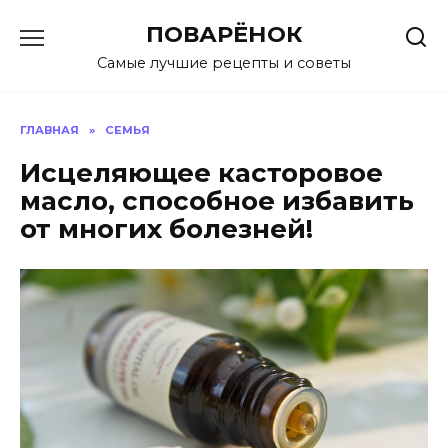
Перейти
ПОВАРЁНОК
к
содержанию
Самые лучшие рецепты и советы
ГЛАВНАЯ
»
СЕМЬЯ
Исцеляющее касторовое
масло, способное избавить
от многих болезней!