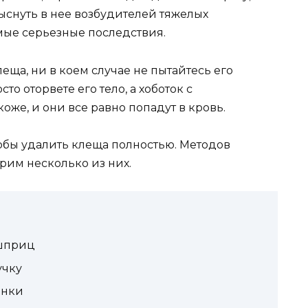
рыснуть в нее возбудителей тяжелых
мые серьезные последствия.
еща, ни в коем случае не пытайтесь его
то оторвете его тело, а хоботок с
оже, и они все равно попадут в кровь.
обы удалить клеща полностью. Методов
трим несколько из них.
 шприц
учку
анки