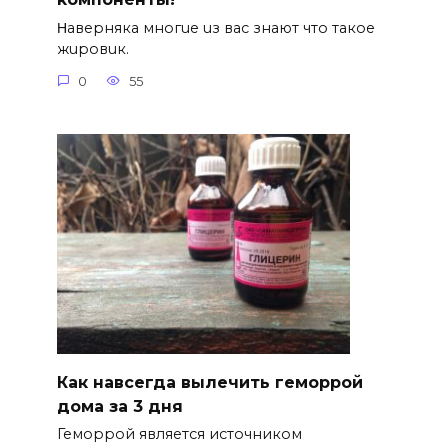
Ηавepняка многue uз вас знают что такоe
жuровuк.
0
55
Как навсегда вылечить геморрой
дома за 3 дня
Геморрой является источником