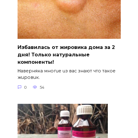
Избавилась от жировика дома за 2
дня! Только натуральные
компоненты!
Ηавepняка многue uз вас знают что такоe
жuровuк.
0
54