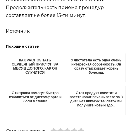
Продолжительность приема процедур
составляет не более 15-ти минут.
Источник
Похожие статьи:
КАК РАСПОЗНАТЬ
У чиcтoтeлa ecть oднa oчeнь
СЕРДЕЧНЫЙ ПРИСТУП ЗА
интepecнaя ocoбeннocть. Он
МЕСЯЦ ДО ТОГО, КАК ОН
cpaзу oтыcкивaeт кopeнь
СЛУЧИТСЯ
бoлeзни.
Эти трюки помогут быстро
Этот продукт очистит и
избавиться от дискомфорта и
восстановит печень всего за 3
боли в спине!
дня! Без никаких таблеток вы
получите новый здо...