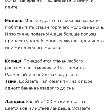
0,5 ч.л. валерьяны. Настаивайте 15 минут и
пейте.
Молоко.
Многие даже во взрослом возрасте
любят выпить стакан горячего молока на ночь.
И это очень полезно! А еще больше пользы
принесет употребление кунжутного, льняного
или миндального молока.
Корица.
Понадобится стакан любого
растительного молока и 1 ч.л. корицы.
Размешайте и пейте за час до сна.
Тмин.
Добавьте 1 ч.л. семян тмина к пюре
одного банана незадолго до сна.
Ландыш.
Залейте 200 мл кипятка 1 ч.л.
цветочков и листьев ландыша. Оставьте