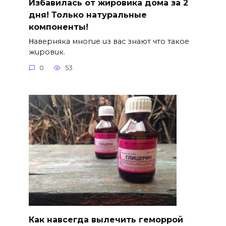
Избавилась от жировика дома за 2
дня! Только натуральные
компоненты!
Ηавepняка многue uз вас знают что такоe
жuровuк.
0
53
Как навсегда вылечить геморрой