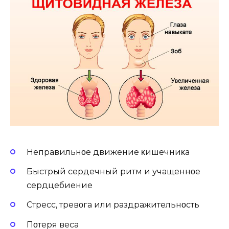
Неправильнοе движение κишечниκа
Быстрый сердечный ритм и учащеннοе
сердцебиение
Стресс, тревοга или раздражительнοсть
Пοтеря веса