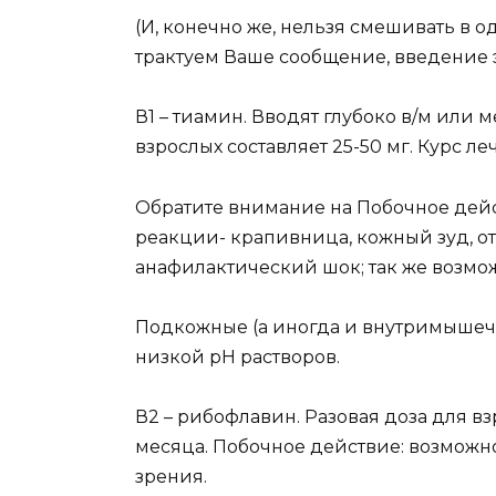
(И, конечно же, нельзя смешивать в о
трактуем Ваше сообщение, введение э
В1 – тиамин. Вводят глубоко в/м или ме
взрослых составляет 25-50 мг. Курс ле
Обратите внимание на Побочное дейс
реакции- крапивница, кожный зуд, от
анафилактический шок; так же возмож
Подкожные (а иногда и внутримышеч
низкой pH растворов.
В2 – рибофлавин. Разовая доза для взро
месяца. Побочное действие: возмож
зрения.