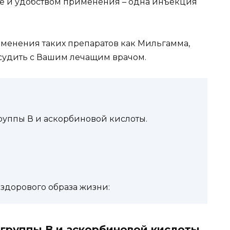
сле и удобством применения – одна инъекция
менения таких препаратов как Мильгамма,
бсудить с Вашим лечащим врачом.
руппы В и аскорбиновой кислоты.
здорового образа жизни:
группы В и аскорбиновой кислоты.