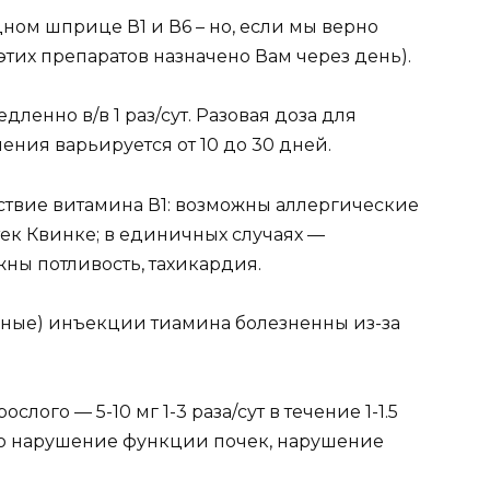
дном шприце В1 и В6 – но, если мы верно
тих препаратов назначено Вам через день).
дленно в/в 1 раз/сут. Разовая доза для
чения варьируется от 10 до 30 дней.
твие витамина В1: возможны аллергические
ек Квинке; в единичных случаях —
ны потливость, тахикардия.
ные) инъекции тиамина болезненны из-за
слого — 5-10 мг 1-3 раза/сут в течение 1-1.5
но нарушение функции почек, нарушение