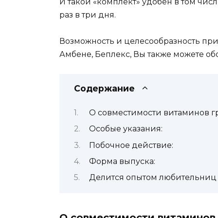
И такой «комплект» удобен в том чи
раз в три дня.
Возможность и целесообразность при
Амбене, Беплекс, Вы также можете о
Содержание
О совместимости витаминов г
Особые указания:
Побочное действие:
Форма выпуска:
Делится опытом любительниц 
О совместимости витаминов 