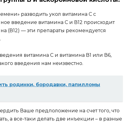
ремени» разводить укол витамина С с
нное введение витамина С и В12 происходит
а (В12) — эти препараты рекомендуется
.
едения витамина С и витамина В1 или В6,
кого введения нам неизвестно.
ить родинки, бородавки, папилломы
вердить Ваше предположение на счет того, что
ь, а все-таки делать две инъекции – в разные