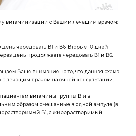
ему витаминизации с Вашим лечащим врачом:
 день чередовать В1 и В6. Вторые 10 дней
через день продолжаете чередовать В1 и В6.
ращаем Ваше внимание на то, что данная схема
 с лечащим врачом на очной консультации.
 пациентaм витамины группы В и в
льным образом смешанные в одной ампуле (в
водорастворимый В1, а жирорастворимый