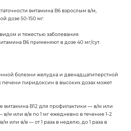
таточности витамина B6 взрослым в/м,
й дозе 50-150 мг.
видом и тяжестью заболевания.
тамина B6 применяют в дозе 40 мг/сут.
енной болезни желудка и двенадцатиперстной
 печени пиридоксин в высоких дозах может
е витамина B12 для профилактики — в/м или
 — в/м или в/в по 1 мг ежедневно в течение 1-2
м или в/в — от 1 раза в неделю, до 1 раза в