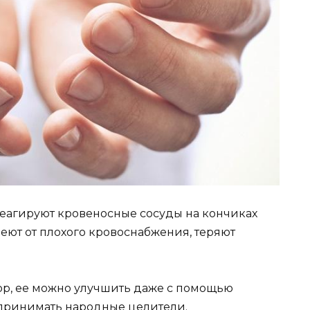
еагируют кровеносные сосуды на кончиках
беют от плохого кровоснабжения, теряют
ор, ее можно улучшить даже с помощью
и принимать народные целители.