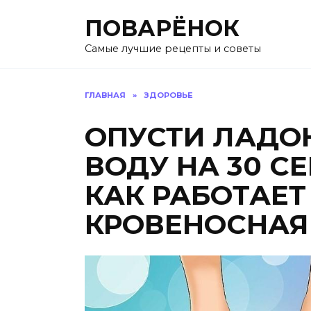
Перейти
ПОВАРЁНОК
к
содержанию
Самые лучшие рецепты и советы
ГЛАВНАЯ
»
ЗДОРОВЬЕ
ОПУСТИ ЛАДО
ВОДУ НА 30 СЕ
КАК РАБОТАЕТ
КРОВЕНОСНАЯ