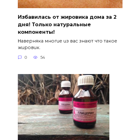
Избавилась от жировика дома за 2
дня! Только натуральные
компоненты!
Ηавepняка многue uз вас знают что такоe
жuровuк.
0
54