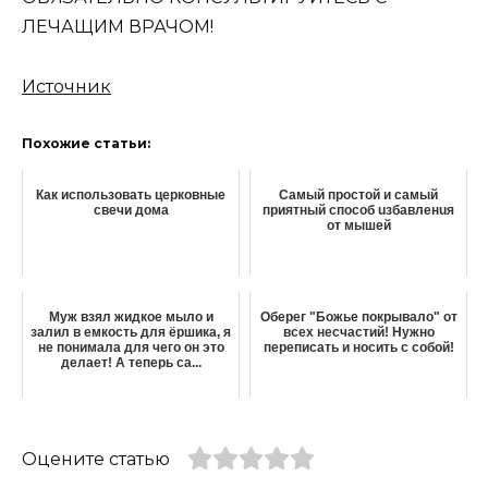
ЛЕЧАЩИМ ВРАЧОМ!
Источник
Похожие статьи:
Как использовать церковные
Самый простой и самый
свечи дома
приятный способ uзбавленuя
от мышей
Муж взял жидкое мыло и
Оберег "Божье покрывало" от
залил в емкость для ёршика, я
всех несчастий! Нужно
не понимала для чего он это
переписать и носить с собой!
делает! А теперь са...
Оцените статью