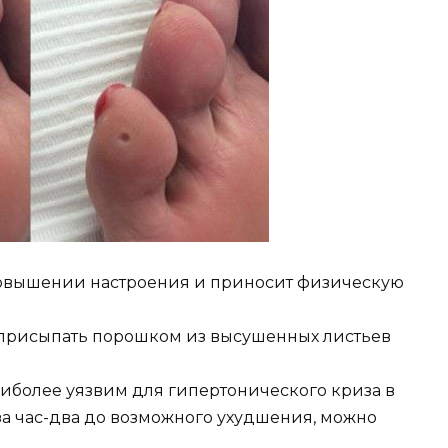
повышении настроения и приносит физическую
присыпать порошком из высушенных листьев
аиболее уязвим для гипертонического криза в
за час-два до возможного ухудшения, можно