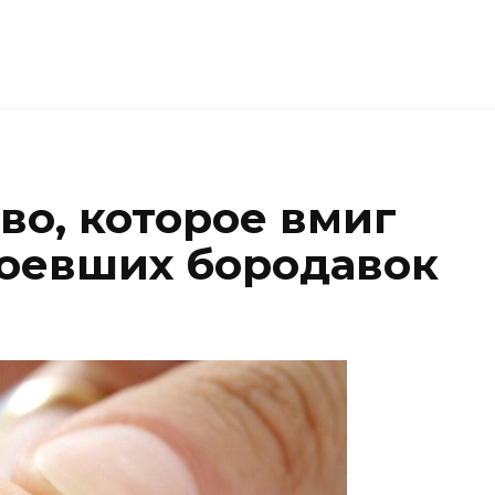
во, которое вмиг
доевших бородавок