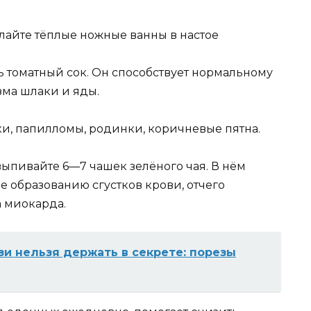
айте тёплые ножные ванны в настое
ь томатный сок. Он способствует нормальному
зма шлаки и яды.
ки, папилломы, родинки, коричневые пятна.
выпивайте 6—7 чашек зелёного чая. В нём
 образованию сгустков крови, отчего
 миокарда.
зи нельзя держать в секрете: порезы