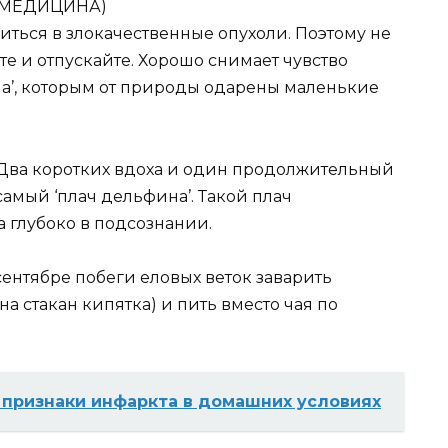
 МЕДИЦИНА)
иться в злокачественные опухоли. Поэтому не
те и отпускайте. Хорошо снимает чувство
а’, которым от природы одарены маленькие
 Два коротких вдоха и один продолжительный
 самый ‘плач дельфина’. Такой плач
ла глубоко в подсознании.
сентябре побеги еловых веток заварить
на стакан кипятка) и пить вместо чая по
 признаки инфаркта в дoмашниx yслoвияx