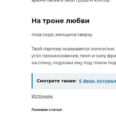
время ласкать твою грудь и клитор.
На троне любви
поза сидя, женщина сверху
Твой партнер оказывается полностью 
угол проникновения, темп и силу фр
на спину, подложи ему под плечи под
Смотрите также:
6 фраз, которы
Источник
Похожие статьи: