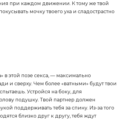
ия при каждом движении. К тому же твой
покусывать мочку твоего уха и сладострастно
ра» в этой позе секса, — максимально
ади и сверху. Чем более «ватными» будут твои
спытаешь. Устройся на боку, для
олову подушку. Твой партнер должен
рукой поддерживать тебя за спину. Из-за того
дятся близко друг к другу, тебя ждут