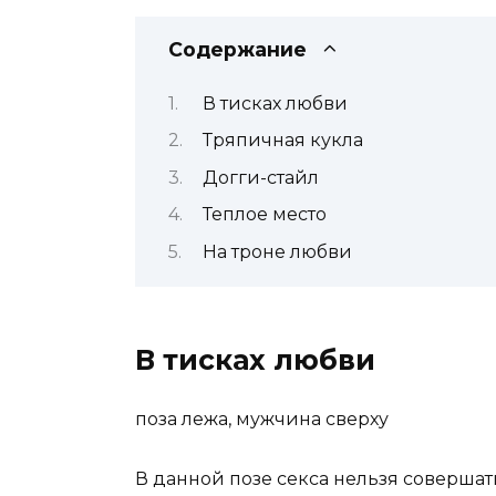
Содержание
В тисках любви
Тряпичная кукла
Догги-стайл
Теплое место
На троне любви
В тисках любви
поза лежа, мужчина сверху
В данной позе секса нельзя соверша