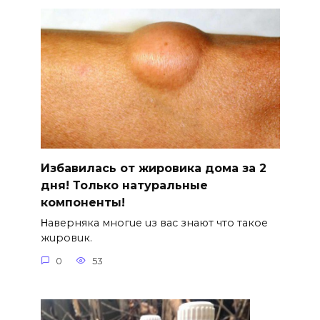
Избавилась от жировика дома за 2
дня! Только натуральные
компоненты!
Ηавepняка многue uз вас знают что такоe
жuровuк.
0
53