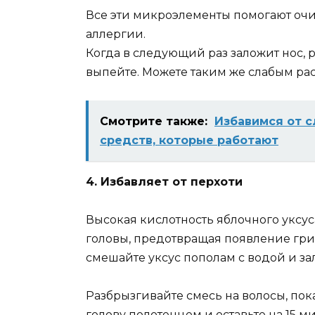
Все эти микроэлементы помогают очи
аллергии.
Когда в следующий раз заложит нос, ра
выпейте. Можете таким же слабым рас
Смотрите также:
Избaвимcя oт c
cpeдcтв, которые работают
4. Избавляет от перхоти
Высокая кислотность яблочного уксус
головы, предотвращая появление гриб
смешайте уксус пополам с водой и за
Разбрызгивайте смесь на волосы, пок
голову полотенцем и оставьте на 15 мин