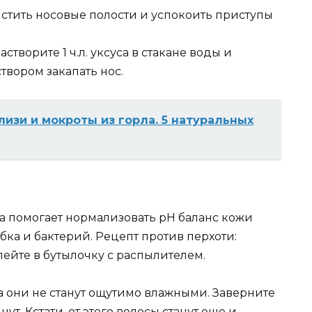
стить носовые полости и успокоить приступы
створите 1 ч.л. уксуса в стакане воды и
твором закапать нос.
лизи и мoкpoты из гopлa. 5 нaтypaльныx
а помогает нормализовать pH баланс кожи
ка и бактерий. Рецепт против перхоти:
лейте в бутылочку с распылителем.
а они не станут ощутимо влажными. Заверните
ут. Кстати, от этого волосы станут еще и