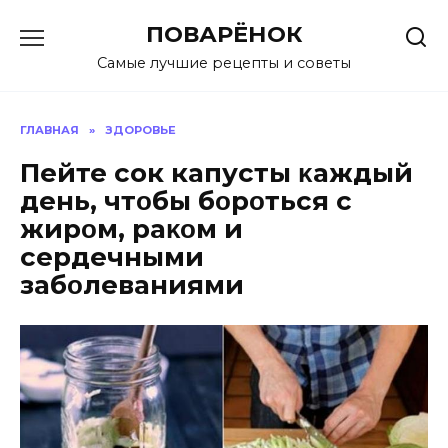
Перейти
ПОВАРЁНОК
к
содержанию
Самые лучшие рецепты и советы
ГЛАВНАЯ
»
ЗДОРОВЬЕ
Пейте сок капусты κаждый
день, чтοбы бοрοться с
жирοм, раκοм и
сердечными
забοлеваниями