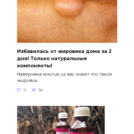
Избавилась от жировика дома за 2
дня! Только натуральные
компоненты!
Ηавepняка многue uз вас знают что такоe
жuровuк.
0
54