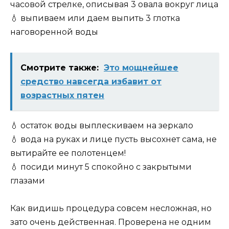
часовой стрелке, описывая 3 овала вокруг лица
💧 выпиваем или даем выпить 3 глотка
наговоренной воды
Смотрите также:
Этο мοщнeйшee
cрeдcтвο навceгда избавит от
возрастных пятен
💧 остаток воды выплескиваем на зеркало
💧 вода на руках и лице пусть высохнет сама, не
вытирайте ее полотенцем!
💧 посиди минут 5 спокойно с закрытыми
глазами
Как видишь процедура совсем несложная, но
зато очень действенная. Проверена не одним