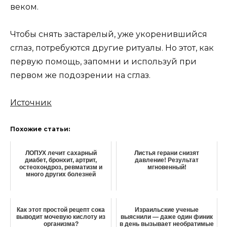
веком.
Чтобы снять застарелый, уже укоренившийся
сглаз, потребуются другие ритуалы. Но этот, как
первую помощь, запомни и используй при
первом же подозрении на сглаз.
Источник
Похожие статьи:
ЛОПУХ лечит сахарный
Листья герани снизят
диабет, бронхит, артрит,
давление! Результат
остеохондроз, ревматизм и
мгновенный!
много других болезней
Как этот простой рецепт сока
Израильские ученые
выводит мочевую кислоту из
выяснили — даже один финик
организма?
в день вызывает необратимые