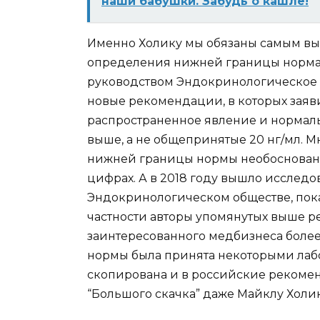
наши бабушки. Забудь о кашле!
Именно Холику мы обязаны самым вы
определения нижней границы нормал
руководством Эндокринологическое о
новые рекомендации, в которых заяв
распространенное явление и нормальн
выше, а не общепринятые 20 нг/мл. 
нижней границы нормы необоснованн
цифрах. А в 2018 году вышло исслед
Эндокринологическом обществе, пока
частности авторы упомянутых выше 
заинтересованного медбизнеса более
нормы была принята некоторыми лаб
скопирована и в российские рекомен
“Большого скачка” даже Майклу Холик