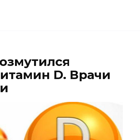
возмутился
итамин D. Врачи
ли