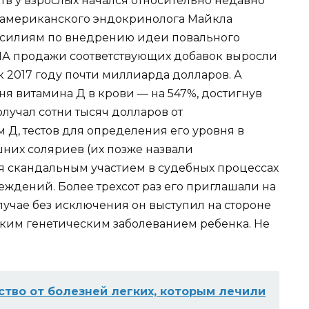
тв у взрослых начался относительно недавно
 американского эндокринолога Майкла
 усилиям по внедрению идеи повального
ША продажи соответствующих добавок выросли
 к 2017 году почти миллиарда долларов. А
я витамина Д в крови — на 547%, достигнув
олучал сотни тысяч долларов от
 Д, тестов для определения его уровня в
шних соляриев (их позже назвали
я скандальным участием в судебных процессах
ждений. Более трехсот раз его приглашали на
случае без исключения он выступил на стороне
ким генетическим заболеванием ребенка. Не
тво от болезней легких, которым лечили