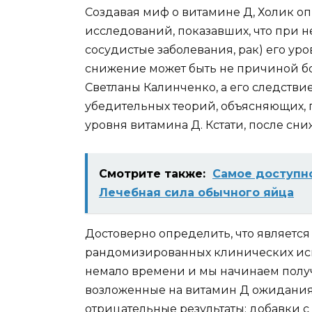
Создавая миф о витамине Д, Холик о
исследований, показавших, что при н
сосудистые заболевания, рак) его уро
снижение может быть не причиной бо
Светланы Калинченко, а его следствие
убедительных теорий, объясняющих,
уровня витамина Д. Кстати, после сн
Смотрите также:
Самое доступно
Лечебная сила обычного яйца
Достоверно определить, что является
рандомизированных клинических исп
немало времени и мы начинаем получа
возложенные на витамин Д ожидания
отрицательные результаты: добавки с