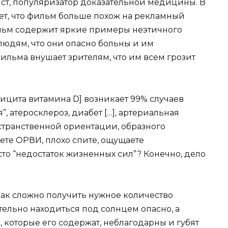
ист, популяризатор доказательной медицины. В
ет, что фильм больше похож на рекламный
фильм содержит яркие примеры неэтичного
юдям, что они опасно больны и им
ильма внушает зрителям, что им всем грозит
ицита витамина D] возникает 99% случаев
, атеросклероз, диабет […], артериальная
странственной ориентации, образного
ете ОРВИ, плохо спите, ощущаете
то “недостаток жизненных сил”? Конечно, дело
как сложно получить нужное количество
ельно находиться под солнцем опасно, а
, которые его содержат, неблагодарны и губят