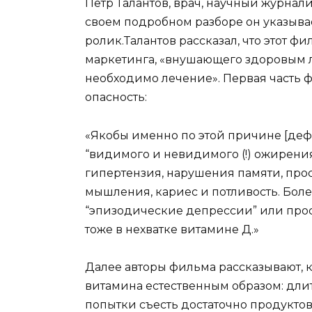
Петр Талантов, врач, научный журнал
своем подробном разборе он указыва
ролик.
Талантов рассказал, что этот 
маркетинга, «внушающего здоровым л
необходимо лечение». Первая часть ф
опасность:
«Якобы именно по этой причине [деф
“видимого и невидимого (!) ожирения”
гипертензия, нарушения памяти, про
мышления, кариес и потливость. Боле
“эпизодические депрессии” или прос
тоже в нехватке витамине Д.»
Далее авторы фильма рассказывают, 
витамина естественным образом: длит
попытки съесть достаточно продуктов