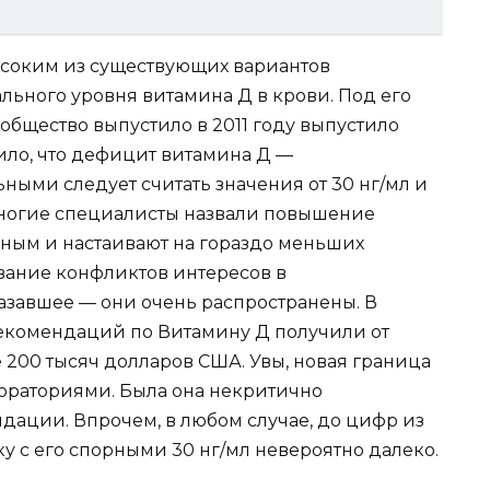
соким из существующих вариантов
ьного уровня витамина Д в крови. Под его
бщество выпустило в 2011 году выпустило
ило, что дефицит витамина Д —
ыми следует считать значения от 30 нг/мл и
Многие специалисты назвали повышение
ым и настаивают на гораздо меньших
ование конфликтов интересов в
завшее — они очень распространены. В
рекомендаций по Витамину Д получили от
 200 тысяч долларов США. Увы, новая граница
ораториями. Была она некритично
дации. Впрочем, в любом случае, до цифр из
у с его спорными 30 нг/мл невероятно далеко.