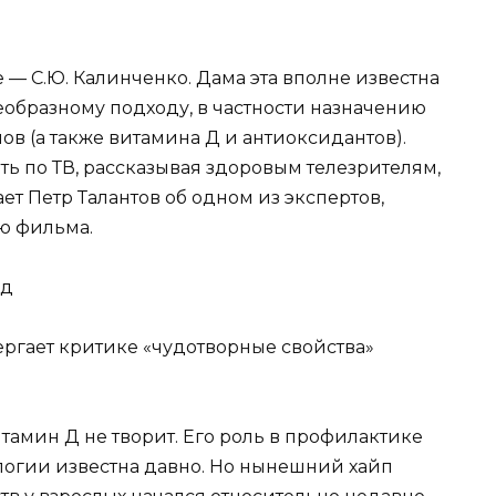
— С.Ю. Калинченко. Дама эта вполне известна
еобразному подходу, в частности назначению
в (а также витамина Д и антиоксидантов).
ь по ТВ, рассказывая здоровым телезрителям,
ет Петр Талантов об одном из экспертов,
ю фильма.
вергает критике «чудотворные свойства»
итамин Д не творит. Его роль в профилактике
ологии известна давно. Но нынешний хайп