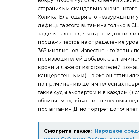
вокруг якобы чудодейственных свойс
стараниями скандально знаменитого
Холика. Благодаря его незаурядным
дефицита этого витамина только в С
за десять лет в девять раз и достигли
продажи тестов на определение уровн
365 миллионов. Известно, что Холик п
производителей добавок с витамином
крови и даже от изготовителей дома
канцерогенными). Также он отличилс
по причинению детям телесных повре
такие суды экспертом и в каждом (!) 
обвиняемых, объяснив переломы ред
про витамин Д, но портрет дополняет.
Смотрите также:
Народное средс