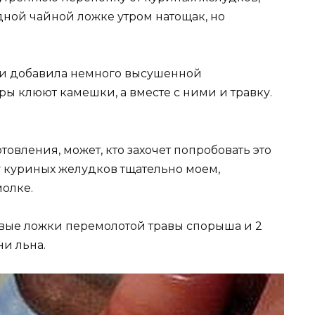
дной чайной ложке утром натощак, но
т и добавила немного высушенной
ы клюют камешки, а вместе с ними и травку.
овления, может, кто захочет попробовать это
 куриных желудков тщательно моем,
олке.
овые ложки перемолотой травы спорыша и 2
и льна.