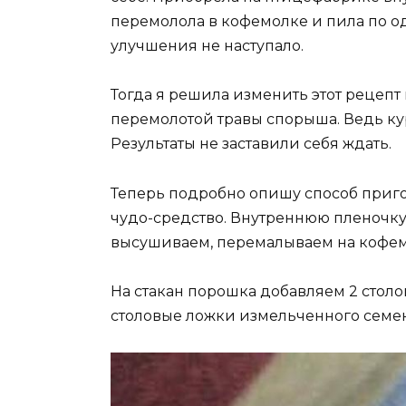
перемолола в кофемолке и пила по о
улучшения не наступало.
Тогда я решила изменить этот рецеп
перемолотой травы спорыша. Ведь кур
Результаты не заставили себя ждать.
Теперь подробно опишу способ пригот
чудо-средство. Внутреннюю пленочку
высушиваем, перемалываем на кофем
На стакан порошка добавляем 2 стол
столовые ложки измельченного семен