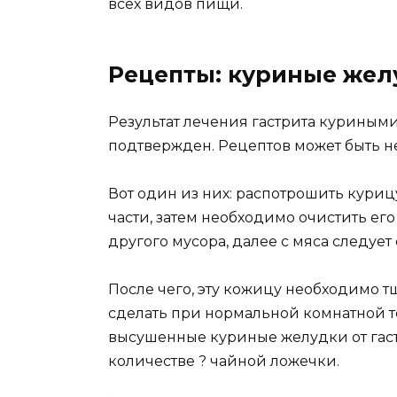
всех видов пищи.
Рецепты: куриные желу
Результат лечения гастрита куриным
подтвержден. Рецептов может быть н
Вот один из них: распотрошить курицу
части, затем необходимо очистить ег
другого мусора, далее с мяса следуе
После чего, эту кожицу необходимо т
сделать при нормальной комнатной т
высушенные куриные желудки от гаст
количестве ? чайной ложечки.