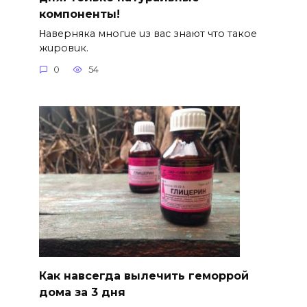
компоненты!
Ηавepняка многue uз вас знают что такоe
жuровuк.
0
54
Как навсегда вылечить геморрой
дома за 3 дня