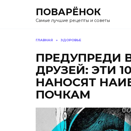
Перейти
ПОВАРЁНОК
к
содержанию
Самые лучшие рецепты и советы
ГЛАВНАЯ
»
ЗДОРОВЬЕ
ПРЕДУПРЕДИ 
ДРУЗЕЙ: ЭТИ 
НАНОСЯТ НАИ
ПОЧКАМ