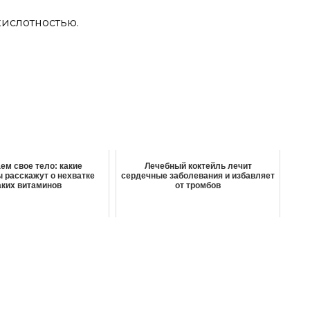
кислотностью.
м свое тело: какие
Лечебный коктейль лечит
 расскажут о нехватке
сердечные заболевания и избавляет
аких витаминов
от тромбов