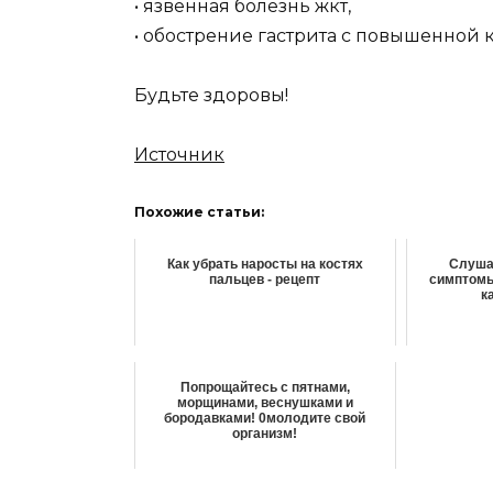
• язвенная болезнь жкт,
• обострение гастрита с повышенной 
Будьте здоровы!
Источник
Похожие статьи:
Как убрать наросты на костях
Слушае
пальцев - рецепт
симптомы
к
Попpощайтесь с пятнами,
моpщинами, веснyшками и
бородавками! 0молодите свой
оpганизм!