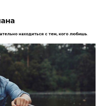
мана
ательно находиться с тем, кого любишь
.