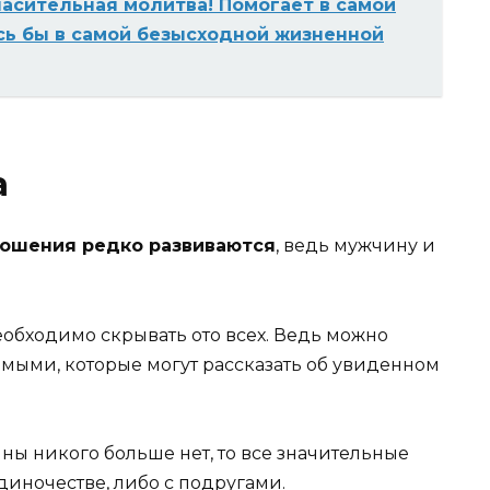
асительная молитва! Помогает в самой
сь бы в самой безысходной жизненной
а
ошения редко развиваются
, ведь мужчину и
обходимо скрывать ото всех. Ведь можно
омыми, которые могут рассказать об увиденном
ны никого больше нет, то все значительные
диночестве, либо с подругами.