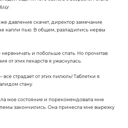
дцу.
ут же давление скачет, директор замечание
ые капли пью. В общем, разладились нервы
е нервничать и побольше спать. Но прочитав
я от этих лекарств я ужаснулась.
 всё страдает от этих пилюль! Таблетки я
алидом стану.
ла мое состояние и порекомендовала мне
блемы закончились. Она принесла мне вырезку