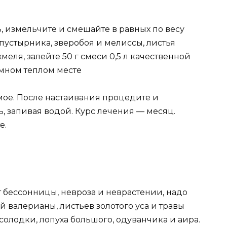
ь, измельчите и смешайте в равных по весу
 пустырника, зверобоя и мелиссы, листья
еля, залейте 50 г смеси 0,5 л качественной
емном теплом месте
ое. После настаивания процедите и
ь, запивая водой. Курс лечения — месяц.
е.
т бессонницы, невроза и неврастении, надо
ей валерианы, листьев золотого уса и травы
 солодки, лопуха большого, одуванчика и аира.