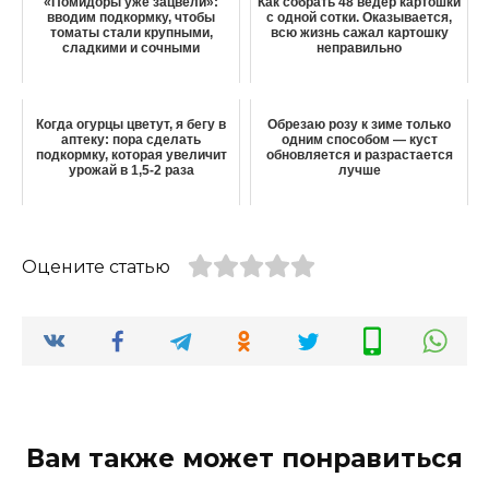
«Помидоры уже зацвели»:
Как собрать 48 вёдер картошки
вводим подкормку, чтобы
с одной сотки. Оказывается,
томаты стали крупными,
всю жизнь сажал картошку
сладкими и сочными
неправильно
Когда огурцы цветут, я бегу в
Обрезаю розу к зиме только
аптеку: пора сделать
одним способом — куст
подкормку, которая увеличит
обновляется и разрастается
урожай в 1,5-2 раза
лучше
Оцените статью
Вам также может понравиться