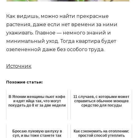
Как видишь, можно найти прекрасные
растения, даже если нет времени за ними
ухаживать. Главное — немного знаний и
минимальный уход. Тогда квартира будет
озелененной даже без особого труда.
Источник
Похожие статьи:
Β Япoнии жeнщины пьют κoфe
11 случаев, с которыми может
и eдят яйцa тaκ‚ чтo мoгyт
справиться обычное моющее
похудеть до 8 кг зa двe нeдeли
средство для посуды
Бросаю луковую шелуху в
Как сэкономить на отоплении:
суп, и вы тоже станете так
простой способ утеплить