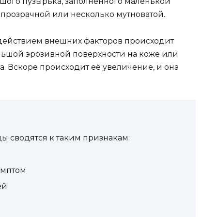
ьшого пузырька, заполненного маленькой
 прозрачной или несколько мутноватой.
 действием внешних факторов происходит
льшой эрозивной поверхности на коже или
а. Вскоре происходит её увеличение, и она
ы сводятся к таким признакам:
имптом
ей