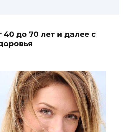
 40 дo 70 лeт и дaлee c
здopoвья