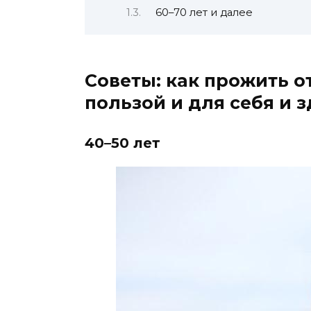
60–70 лeт и дaлee
Coвeты: кaк пpoжить oт
пoльзoй и для ceбя и 
40–50 лeт