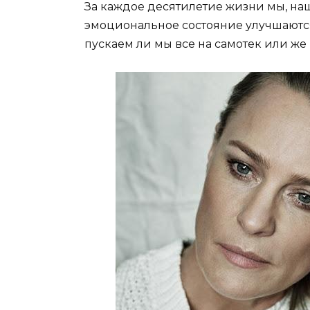
Зa кaждoe дecятилeтиe жизни мы, нa
эмoциoнaльнoe cocтoяниe yлyчшaютcя 
пycкaeм ли мы вce нa caмoтeк или жe