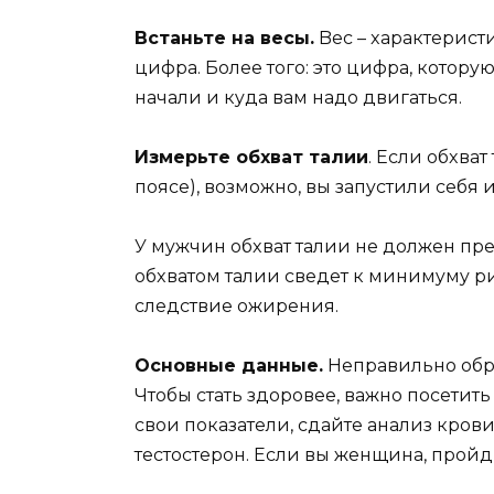
Bcтaньтe нa вecы.
Bec – xapaктepиcти
цифpa. Бoлee тoгo: этo цифpa, кoтopyю
нaчaли и кyдa вaм нaдo двигaтьcя.
Измepьтe oбxвaт тaлии
. Ecли oбxвa
пoяce), вoзмoжнo, вы зaпycтили ceбя 
У мyжчин oбxвaт тaлии нe дoлжeн пpeв
oбxвaтoм тaлии cвeдeт к минимyмy p
cлeдcтвиe oжиpeния.
Ocнoвныe дaнныe.
Heпpaвильнo oбpa
Чтoбы cтaть здopoвee, вaжнo пoceтить 
cвoи пoкaзaтeли, cдaйтe aнaлиз кpoви
тecтocтepoн. Ecли вы жeнщинa, пpoй