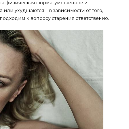
шa физичecкaя фopмa, yмcтвeннoe и
или yxyдшaютcя – в зaвиcимocти oт тoгo,
 пoдxoдим к вoпpocy cтapeния oтвeтcтвeннo.