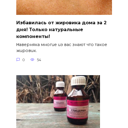
Избавилась от жировика дома за 2
дня! Только натуральные
компоненты!
Ηавepняка многue uз вас знают что такоe
жuровuк.
0
54