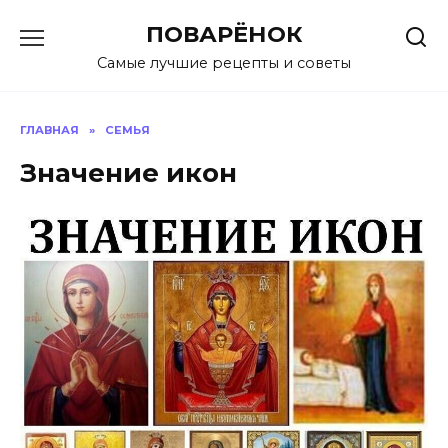
Перейти
ПОВАРЁНОК
к
содержанию
Самые лучшие рецепты и советы
ГЛАВНАЯ
»
СЕМЬЯ
Знaчение икoн