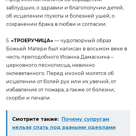
заблудших, о здравии и благополучии детей,
об исцелении глухоты и болезней ушей, о
сохранении брака в любви и согласии.
5.
«ТРОЕРУЧИЦА»
— чудотворный образ
Божьей Матери был написан в восьмом веке в
честь преподобного Иоанна Дамаскина –
церковного песнописца, невинно
оклеветанного. Перед иконой молятся об
исцелении от болей рук или их увечий, от
избавления от пожара, а также от болезни,
скорби и печали.
Смотрите также:
Почему супругам
нельзя спать под разными одеялами