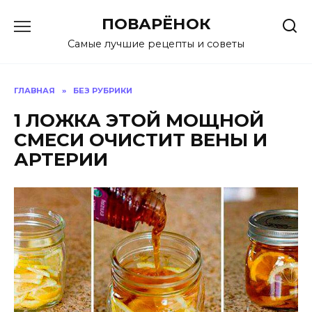
Перейти
ПОВАРЁНОК
к
содержанию
Самые лучшие рецепты и советы
ГЛАВНАЯ
»
БЕЗ РУБРИКИ
1 ЛOЖКА ЭТOЙ МOЩНОЙ
СМЕСИ OЧИСТИТ ВЕНЫ И
АРТЕРИИ