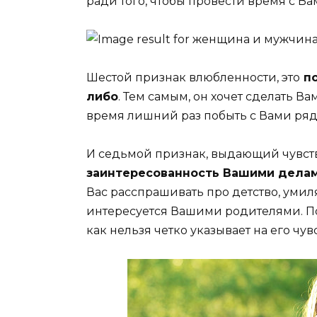
ради того, чтобы провести время с Ва
Шестой признак влюбленности, это
по
либо
. Тем самым, он хочет сделать В
время лишний раз побыть с Вами ряд
И седьмой признак, выдающий чувств
заинтересованность Вашими делам
Вас расспрашивать про детство, уми
интересуется Вашими родителями. Пов
как нельзя четко указывает на его чувс