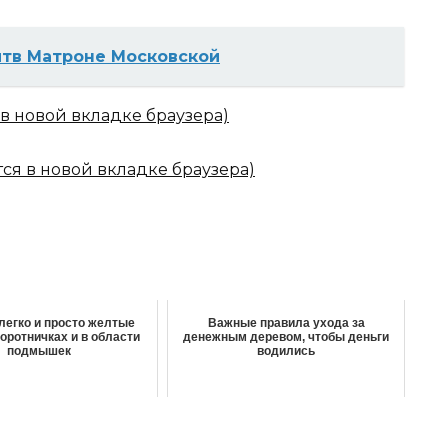
итв Мaтроне Московской
 в новой вкладке браузера)
тся в новой вкладке браузера)
легко и просто желтые
Важные правила ухода за
воротничках и в области
денежным деревом, чтобы деньги
подмышек
водились