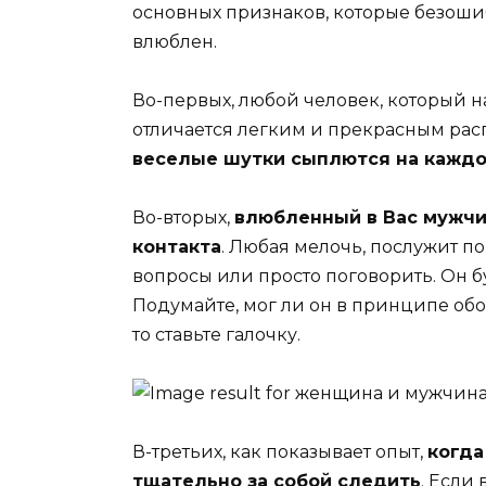
основных признаков, которые безошиб
влюблен.
Во-первых, любой человек, который н
отличается легким и прекрасным ра
веселые шутки сыплются на каждо
Во-вторых,
влюбленный в Вас мужчин
контакта
. Любая мелочь, послужит п
вопросы или просто поговорить. Он бу
Подумайте, мог ли он в принципе обой
то ставьте галочку.
В-третьих, как показывает опыт,
когда
тщательно за собой следить
. Если