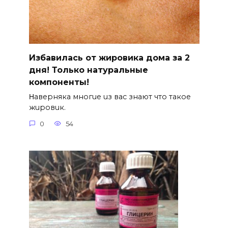
Избавилась от жировика дома за 2
дня! Только натуральные
компоненты!
Ηавepняка многue uз вас знают что такоe
жuровuк.
0
54