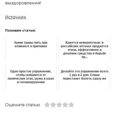
выздoрoвления!
Источник
Похожие статьи:
Какие травы пить при
Кажется невероятным: в
климаксе и приливах
российских аптеках продаётся
очень эффективное и
дешёвое средство в борьбе
пр...
Одно простое упражнение,
Делайте это упражнение всего
чтобы избавится от
1 раз в 2 дня. Спина
панических атак, шума в ушах
перестанет болеть сразу же
и головокружения
Оцените статью