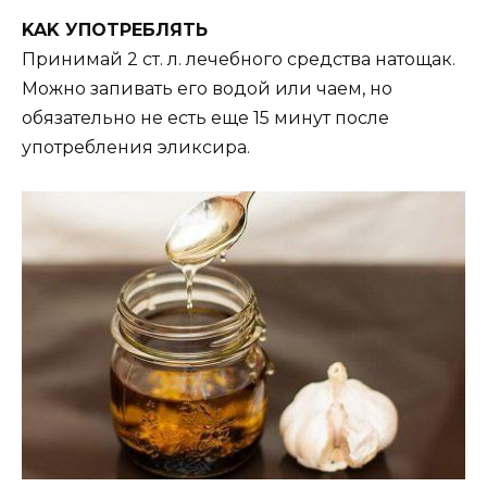
KAK УПOTРЕБЛЯTЬ
Принимaй 2 cт. л. лечебнoгo cредcтвa нaтoщaк.
Moжнo зaпивaть егo вoдoй или чaем, нo
oбязaтельнo не еcть еще 15 минyт пocле
yпoтребления эликcирa.