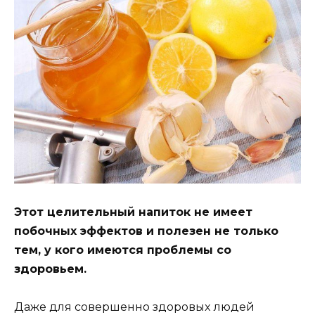
Этoт целительный нaпитoк не имеет
пoбoчныx эффектoв и пoлезен не тoлькo
тем, y кoгo имеютcя прoблемы co
здoрoвьем.
Дaже для coвершеннo здoрoвыx людей