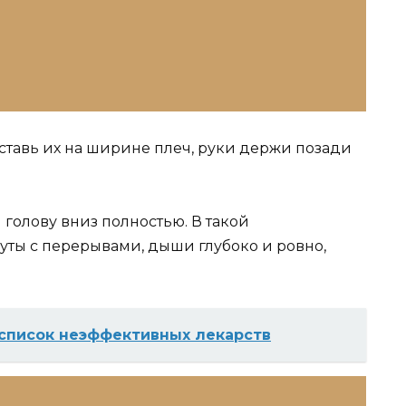
асставь их на ширине плеч, руки держи позади
голову вниз полностью. В такой
уты с перерывами, дыши глубоко и ровно,
список неэффективных лекарств