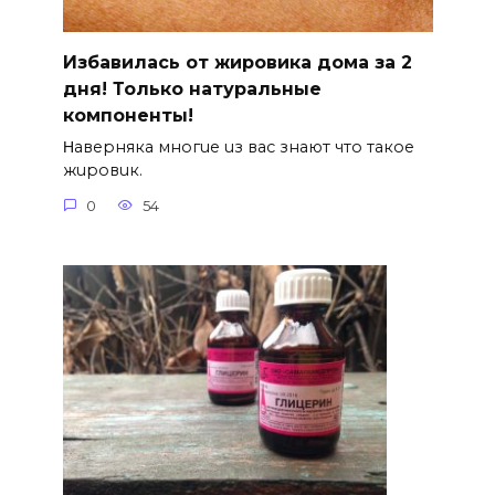
Избавилась от жировика дома за 2
дня! Только натуральные
компоненты!
Ηавepняка многue uз вас знают что такоe
жuровuк.
0
54