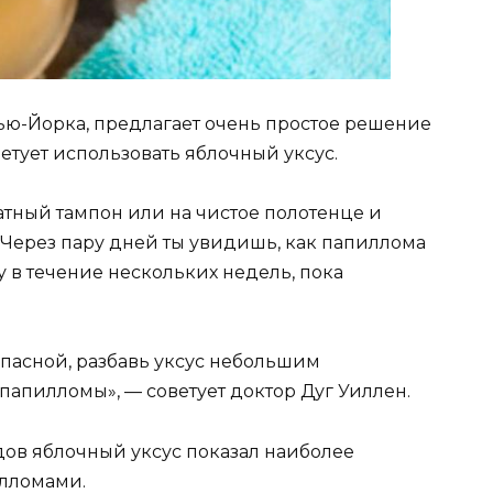
ью-Йорка, предлагает очень простое решение
етует использовать яблочный уксус.
атный тампон или на чистое полотенце и
 Через пару дней ты увидишь, как папиллома
 в течение нескольких недель, пока
опасной, разбавь уксус небольшим
папилломы», — советует доктор Дуг Уиллен.
ов яблочный уксус показал наиболее
илломами.