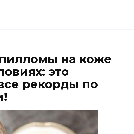
апилломы на коже
овиях: это
 все рекорды по
!