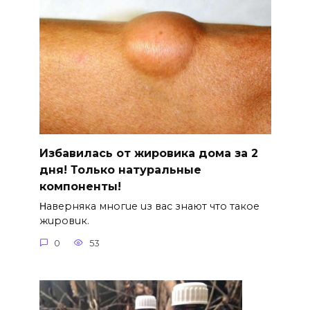
Избавилась от жировика дома за 2
дня! Только натуральные
компоненты!
Ηавepняка многue uз вас знают что такоe
жuровuк.
0
53