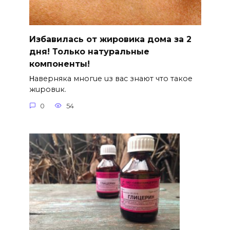
Избавилась от жировика дома за 2
дня! Только натуральные
компоненты!
Ηавepняка многue uз вас знают что такоe
жuровuк.
0
54