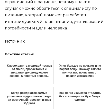
ограничений в рационе, поэтому в таких
случаях можно обратиться к специалисту по
питанию, который поможет разработать
индивидуальный план питания, учитывающий
потребности и цели человека.
Источник
Похожие статьи:
Как сохранить молодой чеснок
Утюг больше не пачкает и не
от гнили, прорастания и
портит вещи. Покажу, как его
увядания до следующего
полностью почистить от
сезона: 5 простых способ...
накипи и ржавчины
Когда рождаются самые
Как легко и быстро отбелить
успешные и удачливые люди:
бюстгальтер и любую белую
их восточный гороскоп и знак
одежду
зодиака