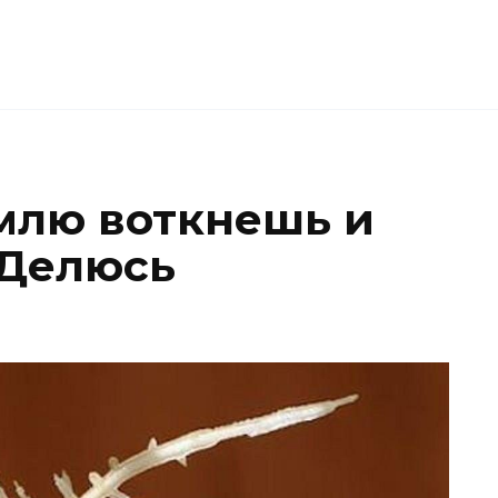
емлю воткнешь и
 Делюсь