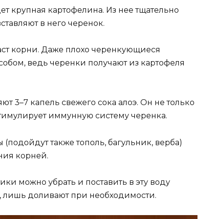
ет крупная картофелина. Из нее тщательно
вставляют в него черенок.
аст корни. Даже плохо черенкующиеся
собом, ведь черенки получают из картофеля
яют 3–7 капель свежего сока алоэ. Он не только
стимулирует иммунную систему черенка.
ы (подойдут также тополь, багульник, верба)
ния корней.
ики можно убрать и поставить в эту воду
, лишь доливают при необходимости.